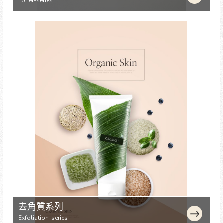
Toner-series
去角質系列
Exfoliation-series