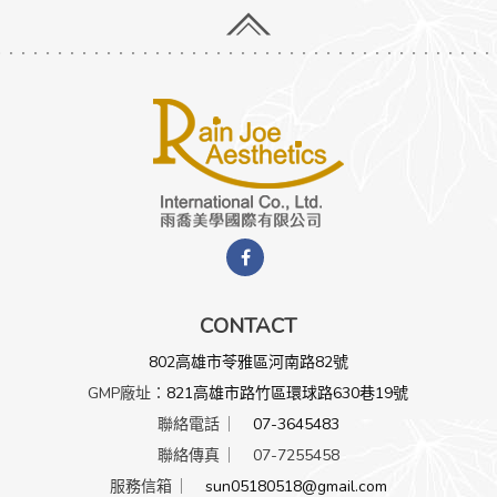
05 / 27
2026
符合pif 檢驗合格的包裝材質...
乍看之下，市面上的保養品包裝材質五花八門，排除紙
談，裝盛保養品的容器，主要為塑料、玻璃與金屬三...
More »
05 / 01
2026
市場最新風靡成分介紹: HyP...
CONTACT
802高雄市苓雅區河南路82號
More »
GMP廠址：
821高雄市路竹區環球路630巷19號
聯絡電話 ︳
07-3645483
04 / 15
2026
聯絡傳真 ︳ 07-7255458
服務信箱 ︳
sun05180518@gmail.com
初試水溫，歡迎美容新血加入，獨...