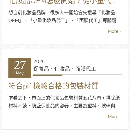
化妝品OEM怎麼開始？從小量代
工、面膜開發到品牌量產流程
想自創化妝品品牌，很多人一開始會先搜尋「化妝品
OEM」、「小量化妝品代工」、「面膜代工」等關鍵
字，希望找到可以幫忙生產的工廠。不過，化妝品OEM
More »
不是單純把想法丟給工廠，然後等產品自己變出來。真
正要順利量產，需要先確認產品定位、配方規格、包材
形式、容量、起訂量、檢驗文件、打樣標準與上市時
程。
27
2026
保養品、化妝品、面膜代工
May
符合pif 檢驗合格的包裝材質
乍看之下，市面上的保養品包裝材質五花八門，排除紙
材料不談，裝盛保養品的容器，主要為塑料、玻璃與金
屬三類材料。保養品包裝考慮內容物的安定性，有些保
More »
養品項，並不適合裝在塑料容器中。