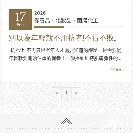
GMP國際標準執行稽核並予以登錄為具有專業生產及品
管制度的保養品廠，更能為委託廠商提更全方位的服
17
2026
務，並確保生產的品質。
保養品、化妝品、面膜代工
Feb
別以為年輕就不用抗老!不得不敗抗
老產品
”抗老化”不再只是老年人才需要知道的課題，是需要從
年輕就要開始注重的保養！一般提到維持肌膚彈性的必
要關鍵，通常都會想到玻尿酸、膠原蛋白及維持皮膚彈
More »
性的彈力纖維，這三者都是皮膚原本就有的成分沒錯，
且都會隨著老化而不斷流失，所以更需要藉由外力幫
忙，讓細胞活化，使肌膚維持年輕樣貌！
1